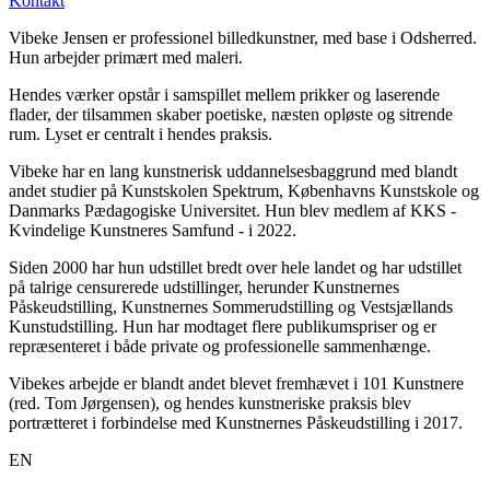
Kontakt
Vibeke Jensen er professionel billedkunstner, med base i Odsherred.
Hun arbejder primært med maleri.
Hendes værker opstår i samspillet mellem prikker og laserende
flader, der tilsammen skaber poetiske, næsten opløste og sitrende
rum. Lyset er centralt i hendes praksis.
Vibeke har en lang kunstnerisk uddannelsesbaggrund med blandt
andet studier på Kunstskolen Spektrum, Københavns Kunstskole og
Danmarks Pædagogiske Universitet. Hun blev medlem af KKS -
Kvindelige Kunstneres Samfund - i 2022.
Siden 2000 har hun udstillet bredt over hele landet og har udstillet
på talrige censurerede udstillinger, herunder Kunstnernes
Påskeudstilling, Kunstnernes Sommerudstilling og Vestsjællands
Kunstudstilling. Hun har modtaget flere publikumspriser og er
repræsenteret i både private og professionelle sammenhænge.
Vibekes arbejde er blandt andet blevet fremhævet i 101 Kunstnere
(red. Tom Jørgensen), og hendes kunstneriske praksis blev
portrætteret i forbindelse med Kunstnernes Påskeudstilling i 2017.
EN