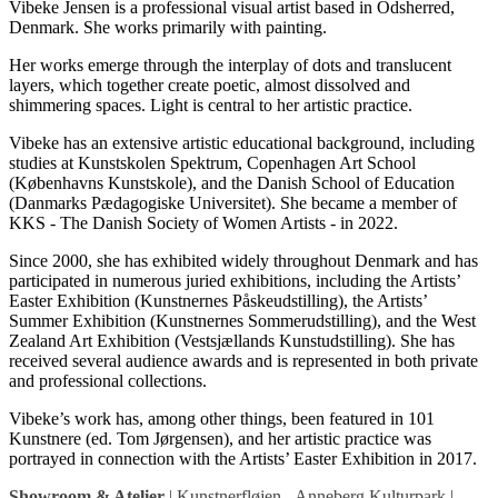
Vibeke Jensen is a professional visual artist based in Odsherred,
Denmark. She works primarily with painting.
Her works emerge through the interplay of dots and translucent
layers, which together create poetic, almost dissolved and
shimmering spaces. Light is central to her artistic practice.
Vibeke has an extensive artistic educational background, including
studies at Kunstskolen Spektrum, Copenhagen Art School
(Københavns Kunstskole), and the Danish School of Education
(Danmarks Pædagogiske Universitet). She became a member of
KKS - The Danish Society of Women Artists - in 2022.
Since 2000, she has exhibited widely throughout Denmark and has
participated in numerous juried exhibitions, including the Artists’
Easter Exhibition (Kunstnernes Påskeudstilling), the Artists’
Summer Exhibition (Kunstnernes Sommerudstilling), and the West
Zealand Art Exhibition (Vestsjællands Kunstudstilling). She has
received several audience awards and is represented in both private
and professional collections.
Vibeke’s work has, among other things, been featured in 101
Kunstnere (ed. Tom Jørgensen), and her artistic practice was
portrayed in connection with the Artists’ Easter Exhibition in 2017.
Showroom & Atelier
|
Kunstnerfløjen - Anneberg Kulturpark
|