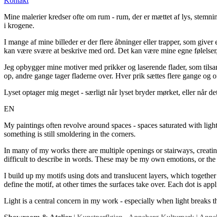
Kontakt
Mine malerier kredser ofte om rum - rum, der er mættet af lys, ste
i krogene.
I mange af mine billeder er der flere åbninger eller trapper, som giv
kan være svære at beskrive med ord. Det kan være mine egne følelser, 
Jeg opbygger mine motiver med prikker og laserende flader, som tils
op, andre gange tager fladerne over. Hver prik sættes flere gange og ofte
Lyset optager mig meget - særligt når lyset bryder mørket, eller når d
EN
My paintings often revolve around spaces - spaces saturated with ligh
something is still smoldering in the corners.
In many of my works there are multiple openings or stairways, creating
difficult to describe in words. These may be my own emotions, or the 
I build up my motifs using dots and translucent layers, which together
define the motif, at other times the surfaces take over. Each dot is appl
Light is a central concern in my work - especially when light breaks t