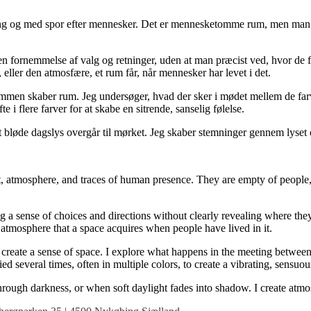
mning og med spor efter mennesker. Det er mennesketomme rum, men man 
er en fornemmelse af valg og retninger, uden at man præcist ved, hvor d
eller den atmosfære, et rum får, når mennesker har levet i det.
ammen skaber rum. Jeg undersøger, hvad der sker i mødet mellem de fa
 i flere farver for at skabe en sitrende, sanselig følelse.
et bløde dagslys overgår til mørket. Jeg skaber stemninger gennem lyset
t, atmosphere, and traces of human presence. They are empty of people, 
 a sense of choices and directions without clearly revealing where they
atmosphere that a space acquires when people have lived in it.
 create a sense of space. I explore what happens in the meeting between
ied several times, often in multiple colors, to create a vibrating, sensuou
hrough darkness, or when soft daylight fades into shadow. I create atmo